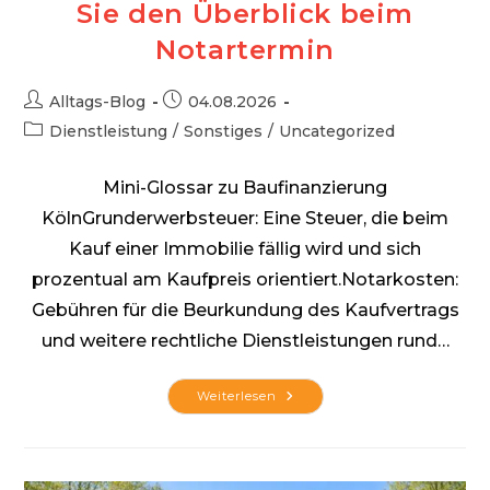
Sie den Überblick beim
Notartermin
Beitrags-
Beitrag
Alltags-Blog
04.08.2026
Autor:
veröffentlicht:
Beitrags-
Dienstleistung
/
Sonstiges
/
Uncategorized
Kategorie:
Mini-Glossar zu Baufinanzierung
KölnGrunderwerbsteuer: Eine Steuer, die beim
Kauf einer Immobilie fällig wird und sich
prozentual am Kaufpreis orientiert.Notarkosten:
Gebühren für die Beurkundung des Kaufvertrags
und weitere rechtliche Dienstleistungen rund…
Verborgene
Weiterlesen
Kosten
Bei
Immobilienkauf:
So
Behalten
Sie