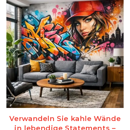
Gestalten
Sie
Mit!
Verwandeln Sie kahle Wände
in lebendige Statements –