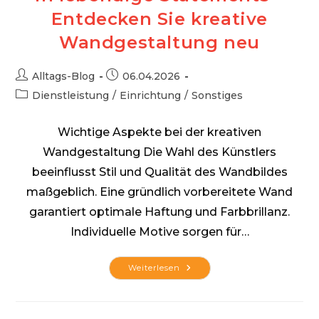
Entdecken Sie kreative
Wandgestaltung neu
Beitrags-
Beitrag
Alltags-Blog
06.04.2026
Autor:
veröffentlicht:
Beitrags-
Dienstleistung
/
Einrichtung
/
Sonstiges
Kategorie:
Wichtige Aspekte bei der kreativen
Wandgestaltung Die Wahl des Künstlers
beeinflusst Stil und Qualität des Wandbildes
maßgeblich. Eine gründlich vorbereitete Wand
garantiert optimale Haftung und Farbbrillanz.
Individuelle Motive sorgen für…
Verwandeln
Weiterlesen
Sie
Kahle
Wände
In
Lebendige