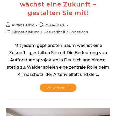
wächst eine Zukunft –
gestalten Sie mit!
Beitrags-
Beitrag
Alltags-Blog
20.04.2026
Autor:
veröffentlicht:
Beitrags-
Dienstleistung
/
Gesundheit
/
Sonstiges
Kategorie:
Mit jedem gepflanzten Baum wächst eine
Zukunft – gestalten Sie mit!Die Bedeutung von
Aufforstungsprojekten in Deutschland nimmt
stetig zu. Wälder spielen eine zentrale Rolle beim
Klimaschutz, der Artenvielfalt und der…
Mit
Weiterlesen
Jedem
Gepflanzten
Baum
Wächst
Eine
Zukunft
–