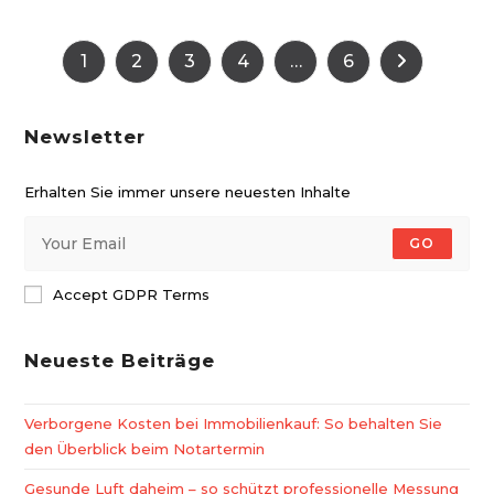
Statements
–
Entdecken
1
2
3
4
Sie
…
6
Zur nächste
Kreative
Wandgestaltung
Neu
Newsletter
Erhalten Sie immer unsere neuesten Inhalte
GO
Accept GDPR Terms
Neueste Beiträge
Verborgene Kosten bei Immobilienkauf: So behalten Sie
den Überblick beim Notartermin
Gesunde Luft daheim – so schützt professionelle Messung