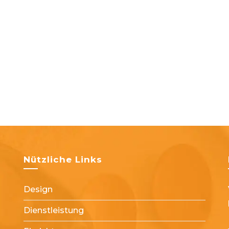
Zustand
Des
Autos
Fest
Nützliche Links
Design
Dienstleistung