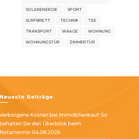
SOLARENERGIE
SPORT
SURFBRETT
TECHNIK
TEE
TRANSPORT
WAAGE
WOHNUNG
WOHNUNGSTÜR
ZIMMERTÜR
Neueste Beiträge
Verborgene Kosten bei Immobilienkauf: So
behalten Sie den Überblick beim
Notartermin
04.08.2026