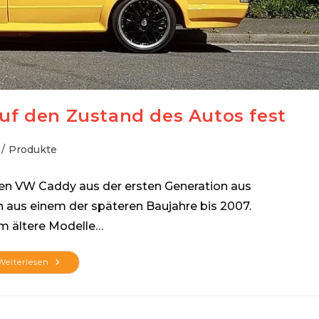
auf den Zustand des Autos fest
/
Produkte
den VW Caddy aus der ersten Generation aus
h aus einem der späteren Baujahre bis 2007.
em ältere Modelle…
Stellen
Weiterlesen
Sie
Vor
Einem
Kauf
Den