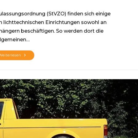
Zulassungsordnung (StVZO) finden sich einige
n lichttechnischen Einrichtungen sowohl an
hängern beschäftigen. So werden dort die
llgemeinen…
Welche
Weiterlesen
Lichttechnischen
Einrichtungen
Sind
Erlaubt,
Bzw.
Vorgeschrieben?