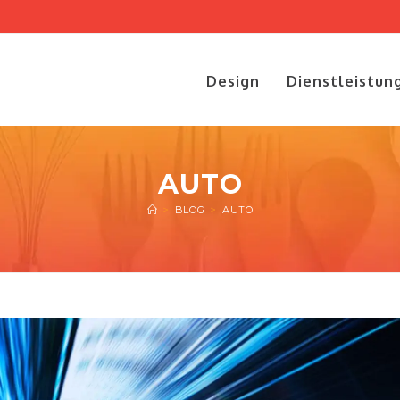
Design
Dienstleistun
AUTO
>
BLOG
>
AUTO