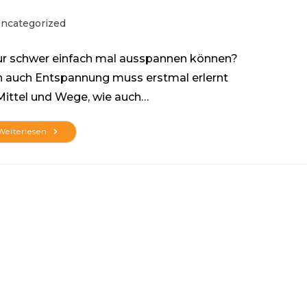
ncategorized
nur schwer einfach mal ausspannen können?
enn auch Entspannung muss erstmal erlernt
Mittel und Wege, wie auch…
Auch
Weiterlesen
Ausspannen
Will
Gelernt
Sein