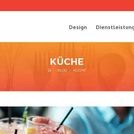
Design
Dienstleistun
KÜCHE
>
BLOG
>
KÜCHE