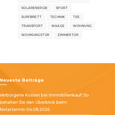
SOLARENERGIE
SPORT
SURFBRETT
TECHNIK
TEE
TRANSPORT
WAAGE
WOHNUNG
WOHNUNGSTÜR
ZIMMERTÜR
Neueste Beiträge
Verborgene Kosten bei Immobilienkauf: So
behalten Sie den Überblick beim
Notartermin
04.08.2026