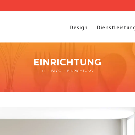
Design
Dienstleistun
EINRICHTUNG
>
BLOG
>
EINRICHTUNG