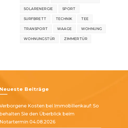
SOLARENERGIE
SPORT
SURFBRETT
TECHNIK
TEE
TRANSPORT
WAAGE
WOHNUNG
WOHNUNGSTÜR
ZIMMERTÜR
Neueste Beiträge
Verborgene Kosten bei Immobilienkauf: So
behalten Sie den Überblick beim
Notartermin
04.08.2026