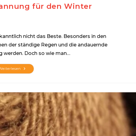
pannung für den Winter
kanntlich nicht das Beste. Besonders in den
en der ständige Regen und die andauernde
vig werden. Doch so wie man…
Die
Weiterlesen
Ideale
Entspannung
Für
Den
Winter