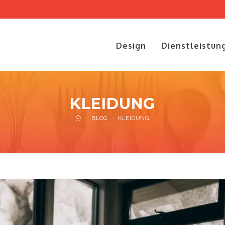
Design
Dienstleistun
KLEIDUNG
>
BLOG
>
KLEIDUNG