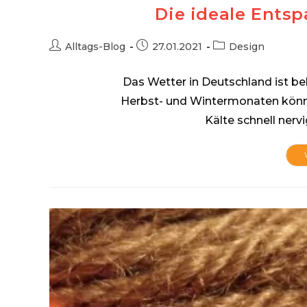
Die ideale Ents
Beitrags-
Beitrag
Beitrags-
Alltags-Blog
27.01.2021
Design
Autor:
veröffentlicht:
Kategorie:
Das Wetter in Deutschland ist be
Herbst- und Wintermonaten könn
Kälte schnell ner