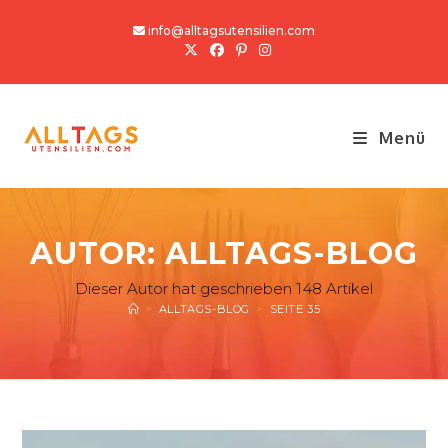
Zum
info@alltagsutensilien.com
Inhalt
springen
Menü
AUTOR:
ALLTAGS-BLOG
Dieser Autor hat geschrieben 148 Artikel
>
ALLTAGS-BLOG
>
SEITE 35