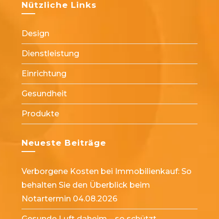
in
in
Nützliche Links
tab
tab
tab
tab
tab
a
a
new
new
Design
tab
tab
Dienstleistung
Einrichtung
Gesundheit
Produkte
Neueste Beiträge
Verborgene Kosten bei Immobilienkauf: So
behalten Sie den Überblick beim
Notartermin
04.08.2026
Gesunde Luft daheim – so schützt