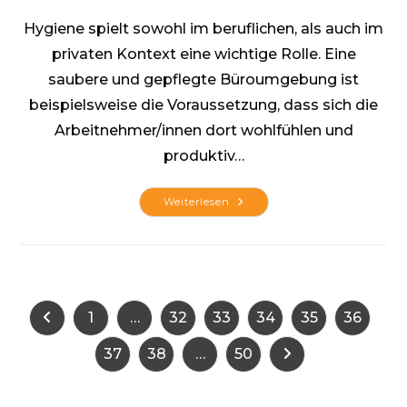
Hygiene spielt sowohl im beruflichen, als auch im
privaten Kontext eine wichtige Rolle. Eine
saubere und gepflegte Büroumgebung ist
beispielsweise die Voraussetzung, dass sich die
Arbeitnehmer/innen dort wohlfühlen und
produktiv…
Sauberkeit
Weiterlesen
Und
Hygiene
Fördern
Gesundheit
Und
Leistungsvermögen
1
…
32
33
34
35
36
Zur vorherigen Seite
37
38
…
50
Zur nächsten Seite