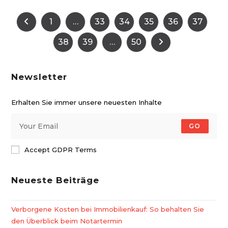
1
…
33
34
35
36
37
Zur vorherigen Seite
38
39
…
50
Zur nächsten Seite
Newsletter
Erhalten Sie immer unsere neuesten Inhalte
GO
Accept GDPR Terms
Neueste Beiträge
Verborgene Kosten bei Immobilienkauf: So behalten Sie
den Überblick beim Notartermin