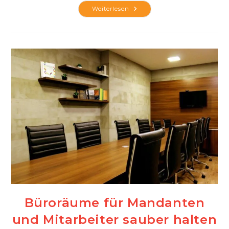
Stellen
Weiterlesen
Sie
Vor
Einem
Kauf
Den
Zustand
Des
Autos
Fest
Büroräume für Mandanten
und Mitarbeiter sauber halten