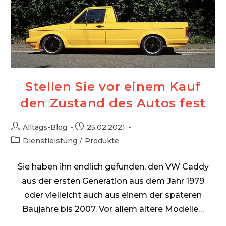
Stellen Sie vor einem Kauf
den Zustand des Autos fest
Beitrags-
Beitrag
Alltags-Blog
25.02.2021
Autor:
veröffentlicht:
Beitrags-
Dienstleistung
/
Produkte
Kategorie:
Sie haben ihn endlich gefunden, den VW Caddy
aus der ersten Generation aus dem Jahr 1979
oder vielleicht auch aus einem der späteren
Baujahre bis 2007. Vor allem ältere Modelle…