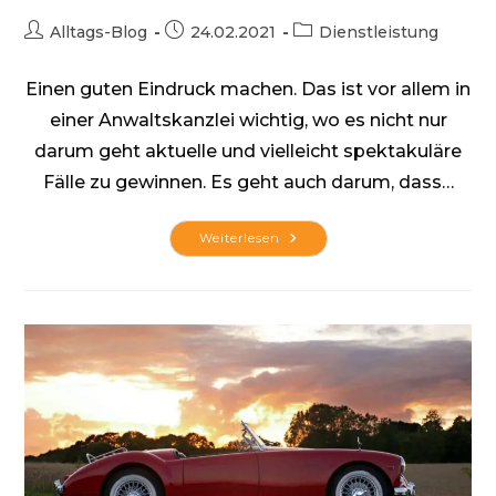
Beitrags-
Beitrag
Beitrags-
Alltags-Blog
24.02.2021
Dienstleistung
Autor:
veröffentlicht:
Kategorie:
Einen guten Eindruck machen. Das ist vor allem in
einer Anwaltskanzlei wichtig, wo es nicht nur
darum geht aktuelle und vielleicht spektakuläre
Fälle zu gewinnen. Es geht auch darum, dass…
Büroräume
Weiterlesen
Für
Mandanten
Und
Mitarbeiter
Sauber
Halten