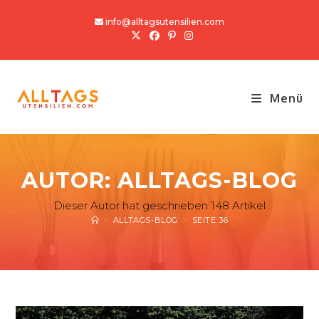
Zum
info@alltagsutensilien.com
Inhalt
springen
Menü
AUTOR:
ALLTAGS-BLOG
Dieser Autor hat geschrieben 148 Artikel
>
ALLTAGS-BLOG
>
SEITE 36