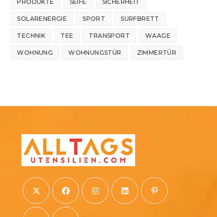
PRODUKTE
SEIFE
SICHERHEIT
SOLARENERGIE
SPORT
SURFBRETT
TECHNIK
TEE
TRANSPORT
WAAGE
WOHNUNG
WOHNUNGSTÜR
ZIMMERTÜR
Opens
Opens
Opens
Opens
Opens