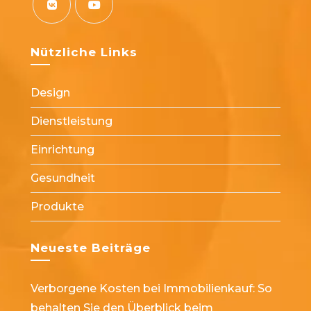
in
in
in
in
in
a
a
a
a
a
Opens
Opens
new
new
new
new
new
in
in
Nützliche Links
tab
tab
tab
tab
tab
a
a
new
new
Design
tab
tab
Dienstleistung
Einrichtung
Gesundheit
Produkte
Neueste Beiträge
Verborgene Kosten bei Immobilienkauf: So
behalten Sie den Überblick beim