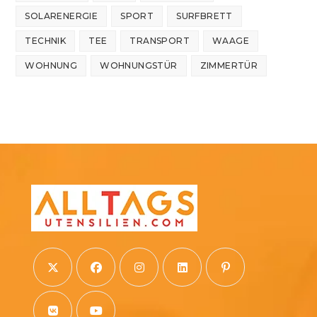
SOLARENERGIE
SPORT
SURFBRETT
TECHNIK
TEE
TRANSPORT
WAAGE
WOHNUNG
WOHNUNGSTÜR
ZIMMERTÜR
Opens
Opens
Opens
Opens
Opens
in
in
in
in
in