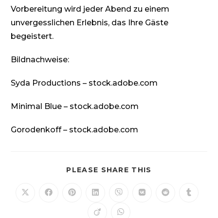
Vorbereitung wird jeder Abend zu einem
unvergesslichen Erlebnis, das Ihre Gäste
begeistert.
Bildnachweise:
Syda Productions
– stock.adobe.com
Minimal Blue
– stock.adobe.com
Gorodenkoff
– stock.adobe.com
DIESEN
PLEASE SHARE THIS
INHALT
TEILEN
Öffnet
Öffnet
Öffnet
Öffnet
Öffnet
Öffnet
Öffnet
Öffnet
in
in
in
in
in
in
in
in
einem
einem
einem
einem
einem
einem
einem
einem
Öffnet
Öffnet
neuen
neuen
neuen
neuen
neuen
neuen
neuen
neuen