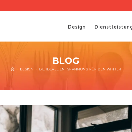
Design
Dienstleistun
BLOG
>
DESIGN
>
DIE IDEALE ENTSPANNUNG FÜR DEN WINTER