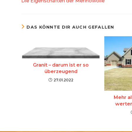
Die Eigenschaften der Merinowolle
ansehen
DAS KÖNNTE DIR AUCH GEFALLEN
Granit – darum ist er so
überzeugend
27.01.2022
Mehr al
werten