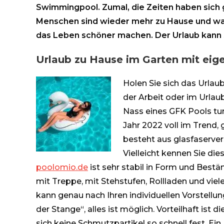
Swimmingpool. Zumal, die Zeiten haben sich 
Menschen sind wieder mehr zu Hause und war
das Leben schöner machen. Der Urlaub kann 
Urlaub zu Hause im Garten mit ei
Holen Sie sich das Urlau
der Arbeit oder im Urlaub
Nass eines GFK Pools t
Jahr 2022 voll im Trend, 
besteht aus glasfaserver
Vielleicht kennen Sie die
poolomio.de
ist sehr stabil in Form und Bestä
mit Treppe, mit Stehstufen, Rollladen und vie
kann genau nach Ihren individuellen Vorstellun
der Stange“, alles ist möglich. Vorteilhaft ist d
sich keine Schmutzpartikel so schnell fest. E