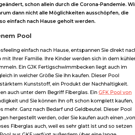
geändert, schon allein durch die Corona-Pandemie. Wi
um dann nicht alle Möglichkeiten ausschöpfen, die
so einfach nach Hause geholt werden.
genem Pool
bsfeeling einfach nach Hause, entspannen Sie direkt nac
 mit Ihrer Familie. Ihre Kinder werden sich in dem kühle
ummeln. Ein GJK Fertigschwimmbecken liegt auch im
gleich in welcher Größe Sie ihn kaufen. Dieser Pool
stärktem Kunststoff, ein Produkt der Nachhaltigkeit.
sen auch unter dem Begriff Fiberglas. Ein
GFK Pool von
ndigkeit und Sie können ihn oft schon komplett kaufen,
les mehr. Ganz nach Bedarf und Geldbeutel. Dieser Pool
gen hergestellt werden, oder Sie kaufen auch einen „vo
ieses Fiberglas auch, weil es sehr glatt ist und so setzen
in Pool aus GKF verfügt außerdem über eine lange