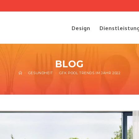
Design
Dienstleistun
BLOG
>
GESUNDHEIT
>
GFK POOL TRENDS IM JAHR 2022