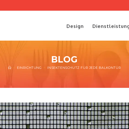
Design
Dienstleistun
BLOG
>
EINRICHTUNG
>
INSEKTENSCHUTZ FÜR JEDE BALKONTÜR