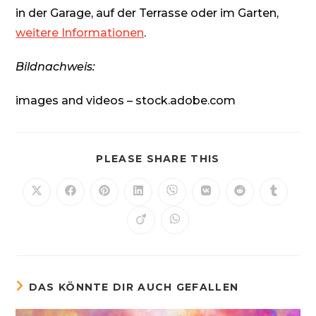
in der Garage, auf der Terrasse oder im Garten,
weitere Informationen
.
Bildnachweis:
images and videos – stock.adobe.com
DIESEN
PLEASE SHARE THIS
INHALT
TEILEN
Öffnet
Öffnet
Öffnet
Öffnet
Öffnet
Öffnet
Öffnet
Öffnet
in
in
in
in
in
in
in
in
einem
einem
einem
einem
einem
einem
einem
einem
Öffnet
Öffnet
neuen
neuen
neuen
neuen
neuen
neuen
neuen
neuen
in
in
Fenster
Fenster
Fenster
Fenster
Fenster
Fenster
Fenster
Fenster
einem
einem
neuen
neuen
Fenster
Fenster
DAS KÖNNTE DIR AUCH GEFALLEN