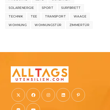
SOLARENERGIE
SPORT
SURFBRETT
TECHNIK
TEE
TRANSPORT
WAAGE
WOHNUNG
WOHNUNGSTÜR
ZIMMERTÜR
Opens
Opens
Opens
Opens
Opens