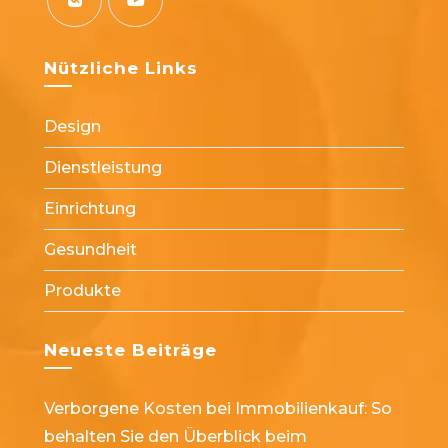
in
in
in
in
in
a
a
a
a
a
Opens
Opens
new
new
new
new
new
in
in
Nützliche Links
tab
tab
tab
tab
tab
a
a
new
new
Design
tab
tab
Dienstleistung
Einrichtung
Gesundheit
Produkte
Neueste Beiträge
Verborgene Kosten bei Immobilienkauf: So
behalten Sie den Überblick beim