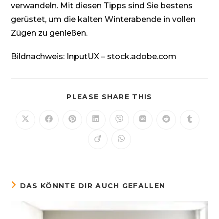
verwandeln. Mit diesen Tipps sind Sie bestens
gerüstet, um die kalten Winterabende in vollen
Zügen zu genießen.
Bildnachweis:
InputUX
– stock.adobe.com
DIESEN
PLEASE SHARE THIS
INHALT
TEILEN
Öffnet
Öffnet
Öffnet
Öffnet
Öffnet
Öffnet
Öffnet
Öffnet
in
in
in
in
in
in
in
in
einem
einem
einem
einem
einem
einem
einem
einem
Öffnet
Öffnet
neuen
neuen
neuen
neuen
neuen
neuen
neuen
neuen
in
in
Fenster
Fenster
Fenster
Fenster
Fenster
Fenster
Fenster
Fenster
einem
einem
neuen
neuen
Fenster
Fenster
DAS KÖNNTE DIR AUCH GEFALLEN