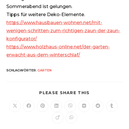
Sommerabend ist gelungen.
Tipps für weitere Deko-Elemente.
https://www.hausbauen-wohnen.net/mit-
wenigen-schritten-zum-richtigen-zaun-der-zaun-
konfigurator/
https://www.holzhaus-online.net/der-garten-
erwacht-aus-dem-winterschlaf/
SCHLAGWÖRTER
:
GARTEN
DIESEN
PLEASE SHARE THIS
INHALT
TEILEN
Öffnet
Öffnet
Öffnet
Öffnet
Öffnet
Öffnet
Öffnet
Öffnet
in
in
in
in
in
in
in
in
einem
einem
einem
einem
einem
einem
einem
einem
Öffnet
Öffnet
neuen
neuen
neuen
neuen
neuen
neuen
neuen
neuen
in
in
Fenster
Fenster
Fenster
Fenster
Fenster
Fenster
Fenster
Fenster
einem
einem