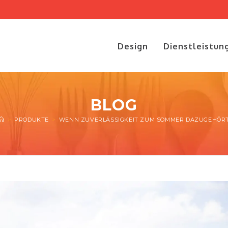
Design
Dienstleistun
BLOG
>
PRODUKTE
>
WENN ZUVERLÄSSIGKEIT ZUM SOMMER DAZUGEHÖR