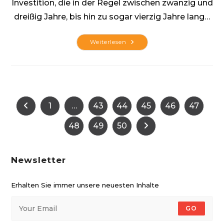
Investition, die in der Regel zwischen zwanzig und
dreißig Jahre, bis hin zu sogar vierzig Jahre lang…
Aus
Weiterlesen
Sonnenstrahlung
Nachhaltige
Energie
Gewinnen
1
…
43
44
45
46
47
Zur vorherigen Seite
48
49
50
Zur nächsten Seite
Newsletter
Erhalten Sie immer unsere neuesten Inhalte
GO