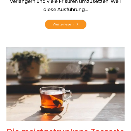
verlängern und viele Frisuren umzusetzen. Weil
diese Ausführung…
So
Weiterlesen
Wird
Dein
Haar
Zum
Hingucker