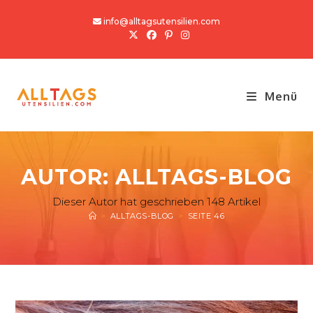
Zum
info@alltagsutensilien.com
Inhalt
springen
Menü
AUTOR:
ALLTAGS-BLOG
Dieser Autor hat geschrieben 148 Artikel
>
ALLTAGS-BLOG
>
SEITE 46