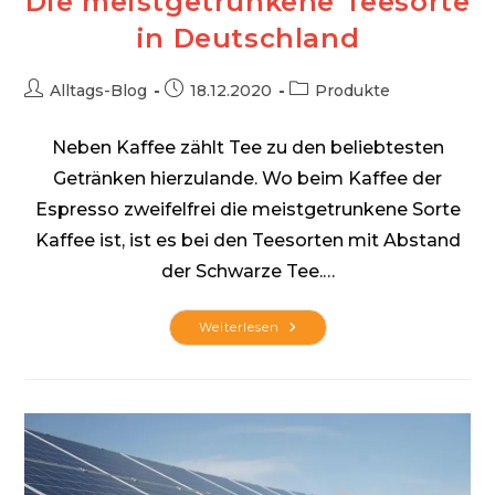
Die meistgetrunkene Teesorte
in Deutschland
Beitrags-
Beitrag
Beitrags-
Alltags-Blog
18.12.2020
Produkte
Autor:
veröffentlicht:
Kategorie:
Neben Kaffee zählt Tee zu den beliebtesten
Getränken hierzulande. Wo beim Kaffee der
Espresso zweifelfrei die meistgetrunkene Sorte
Kaffee ist, ist es bei den Teesorten mit Abstand
der Schwarze Tee.…
Die
Weiterlesen
Meistgetrunkene
Teesorte
In
Deutschland